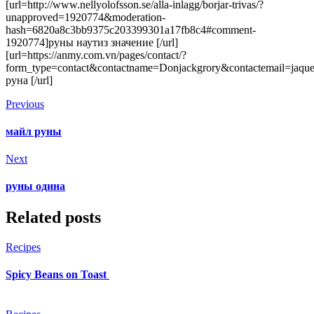
[url=http://www.nellyolofsson.se/alla-inlagg/borjar-trivas/?
unapproved=1920774&moderation-
hash=6820a8c3bb9375c203399301a17fb8c4#comment-
1920774]руны наутиз значение [/url]
[url=https://anmy.com.vn/pages/contact/?
form_type=contact&contactname=Donjackgrory&contactemail=jaqueli
руна [/url]
Previous
майл руны
Next
руны одина
Related posts
Recipes
Spicy Beans on Toast