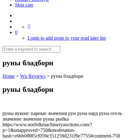
Skin care
0
Login to add posts to your read later list
руны бладборн
Home
>
Wp Reviews
>
руны бладборн
руны бладборн
руны вуконг парные значения рун руна науд руна отель
значение значение руны рыбка
https://www.norfolkmachineryauctions.com/?
p=1&unapproved=758&moderation-
hash=e6bb0f885cf059e351259d231f9e7755#comment-758