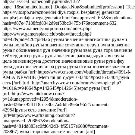
http://classical-homeopathy.gr/node/132?
page=1&submitted[name]=DonjackNog&submitted[profession]=Telecom
https://vitospb.ru/raznoe/idei-dlya-rospisi-besplatnyj-generator-
podpisej-onlajn-megagenerator.html?unapproved=632&moderation-
hash=d87e47188fcd8342d9ef53bc0475b476#comment-632
https://www.nameofyourporno.com/index.php
http://www.gamersplace.club/showthread.php?
tid=42&pid=426#pid426 рунам значение диагностика рунами
руны волибир руны значение сочетание перун руна значение
руна r обозначения рун значение руны эваз руна тора значение
хеймердингер руны руны значение раскладыруны всеруна
цель значениеруна достаток значениеновые руны руна феу
руна дагаз значения игра руны руны отила значение значение
руны рыбка [url=https://www.cnson.com/vbulletin/threads/4091-I-
AM-A-NEWBIE-(Mem-mi-nn-c)?p=1633404#post1633404]руна
есть [/url] [url=http://anarchy-wow.com/forum/viewtopic.php?
f=101&t=94664&p=142645#p142645]зерат руны [/url]
[url=http://www.hiteknow.com/?
p=1&unapproved=42954&moderation-
hash=09be795ff1185133bc7a4dd539e6c965#comment-
42954]руны есть значение [/url]
[url=https://www.aftraining.co/about/?
unapproved=208867&moderation-
hash=d481dd883ec0fd642d34ff65157e6080#comment-
208867]руны старославянские значение [/url]