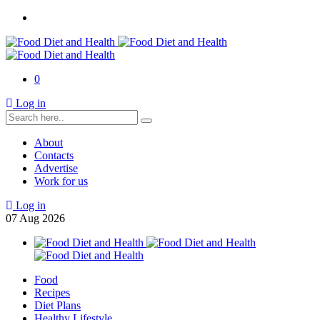
0
Log in
About
Contacts
Advertise
Work for us
Log in
07
Aug
2026
Food
Recipes
Diet Plans
Healthy Lifestyle