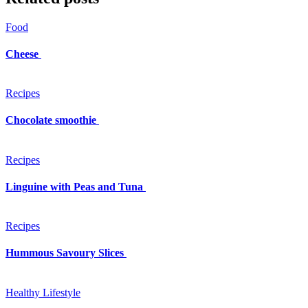
Food
Cheese
Recipes
Chocolate smoothie
Recipes
Linguine with Peas and Tuna
Recipes
Hummous Savoury Slices
Healthy Lifestyle