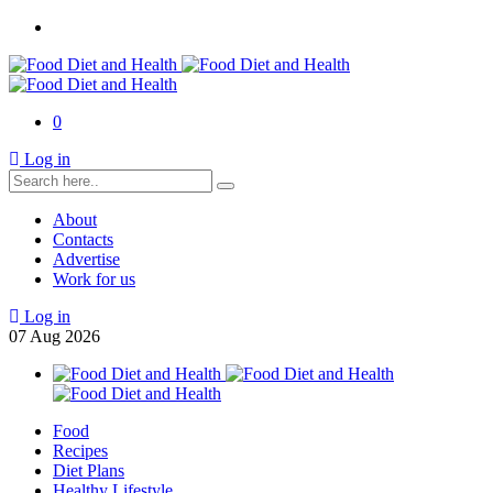
0
Log in
About
Contacts
Advertise
Work for us
Log in
07
Aug
2026
Food
Recipes
Diet Plans
Healthy Lifestyle