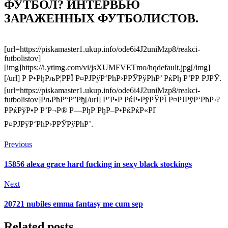
ФУТБОЛ? ИНТЕРВЬЮ
ЗАРАЖЕННЫХ ФУТБОЛИСТОВ.
[url=https://piskamaster1.ukup.info/ode6i4J2uniMzp8/reakci-
futbolistov]
[img]https://i.ytimg.com/vi/jsXUMFVETmo/hqdefault.jpg[/img]
[/url] Р Р•РђРљР¦РРЇ Р¤РЈРўР‘РћР›РРЎРўРћР’ РќРђ Р’РР РЈРЎ.
[url=https://piskamaster1.ukup.info/ode6i4J2uniMzp8/reakci-
futbolistov]РљРћР“Р”Рђ[/url] Р’Р•Р РќР•РўРЎРЇ Р¤РЈРўР‘РћР›?
РРќРўР•Р Р’Р¬Р® Р—РђР РђР–Р•РќРќР«РҐ
Р¤РЈРўР‘РћР›РРЎРўРћР’.
Previous
15856 alexa grace hard fucking in sexy black stockings
Next
20721 nubiles emma fantasy me cum sep
Related posts